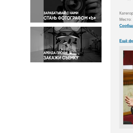
Правосудие
Происшествия и конфликты
Катего
Религия
Место:
Сообщ
Светская жизнь
Спорт
Ещё ф
Экология
Экономика и бизнес