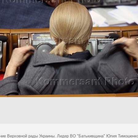
ние Верховной рады Украины. Лидер ВО "Батькивщина" Юлия Тимошенко