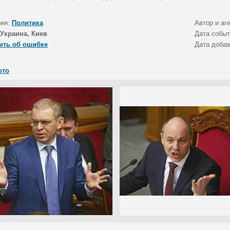
рия:
Политика
Автор и аг
Украина, Киев
Дата собы
ить об ошибке
Дата доба
ото