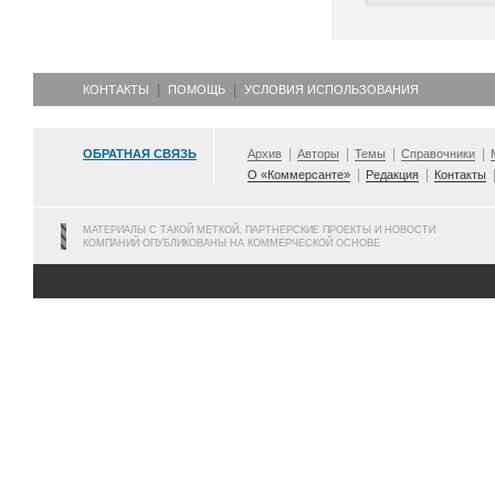
КОНТАКТЫ
ПОМОЩЬ
УСЛОВИЯ ИСПОЛЬЗОВАНИЯ
ОБРАТНАЯ СВЯЗЬ
Архив
Авторы
Темы
Справочники
О «Коммерсанте»
Редакция
Контакты
МАТЕРИАЛЫ С ТАКОЙ МЕТКОЙ, ПАРТНЕРСКИЕ ПРОЕКТЫ И НОВОСТИ
КОМПАНИЙ ОПУБЛИКОВАНЫ НА КОММЕРЧЕСКОЙ ОСНОВЕ