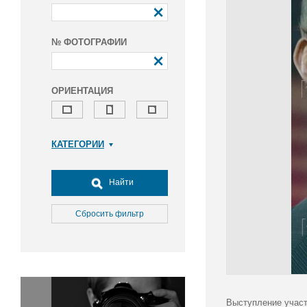
№ ФОТОГРАФИИ
ОРИЕНТАЦИЯ
КАТЕГОРИИ
Армия и ВПК
Досуг, туризм и отдых
Найти
Культура
Медицина
Сбросить фильтр
Наука
Образование
Общество
Окружающая среда
Политика
Выступление участ