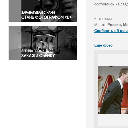
Правосудие
состоялись на ста
Происшествия и конфликты
Религия
Категория:
Место:
Россия, М
Светская жизнь
Сообщить об оши
Спорт
Экология
Ещё фото
Экономика и бизнес