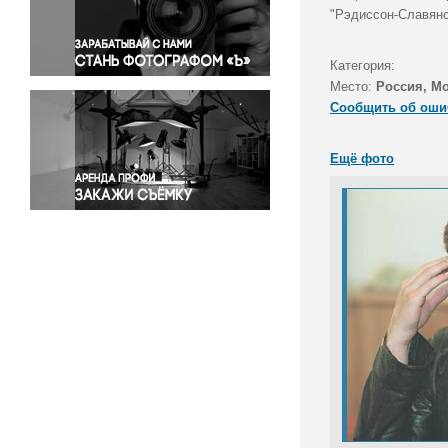
Правосудие
"Рэдиссон-Славянс
Происшествия и конфликты
Религия
Категория:
Место:
Россия, М
Светская жизнь
Сообщить об оши
Спорт
Экология
Ещё фото
Экономика и бизнес