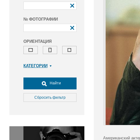
№ ФОТОГРАФИИ
ОРИЕНТАЦИЯ
КАТЕГОРИИ
Армия и ВПК
Досуг, туризм и отдых
Найти
Культура
Медицина
Сбросить фильтр
Наука
Образование
Общество
Окружающая среда
Политика
Американский акте