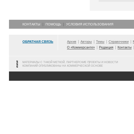
КОНТАКТЫ
ПОМОЩЬ
УСЛОВИЯ ИСПОЛЬЗОВАНИЯ
ОБРАТНАЯ СВЯЗЬ
Архив
Авторы
Темы
Справочники
О «Коммерсанте»
Редакция
Контакты
МАТЕРИАЛЫ С ТАКОЙ МЕТКОЙ, ПАРТНЕРСКИЕ ПРОЕКТЫ И НОВОСТИ
КОМПАНИЙ ОПУБЛИКОВАНЫ НА КОММЕРЧЕСКОЙ ОСНОВЕ