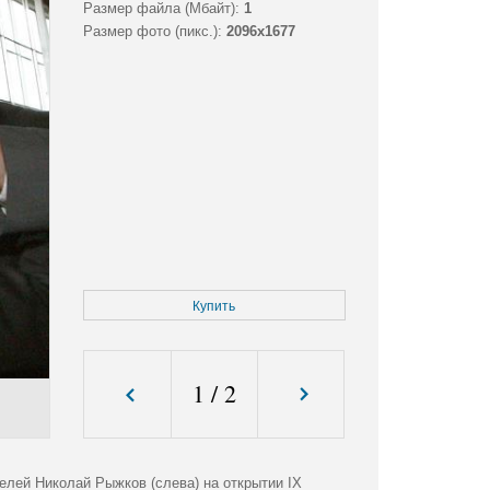
Размер файла (Мбайт):
1
Размер фото (пикс.):
2096x1677
Купить
1
/
2
лей Николай Рыжков (слева) на открытии IX