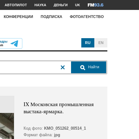
АВТОПИЛОТ
НАУКА
ДЕНЬГИ
UK
КОНФЕРЕНЦИИ
ПОДПИСКА
ФОТОАГЕНТСТВО
RU
EN
Найти
IX Московская промышленная
выстака-ярмарка.
Код фото:
KMO_051262_00514_1
Формат файла:
jpg