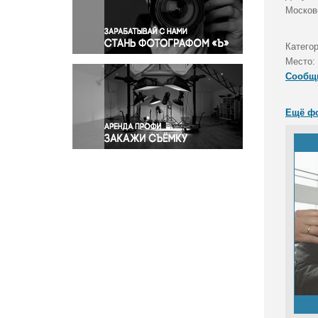
Правосудие
Москов
Происшествия и конфликты
Религия
Категор
Место:
Светская жизнь
Сообщ
Спорт
Экология
Ещё ф
Экономика и бизнес