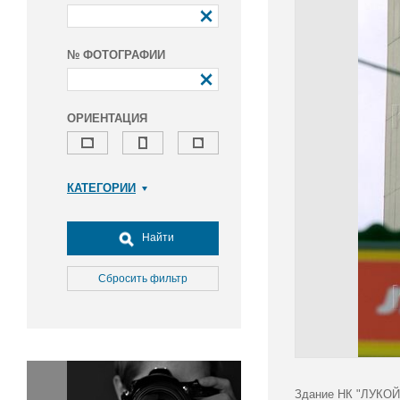
№ ФОТОГРАФИИ
ОРИЕНТАЦИЯ
КАТЕГОРИИ
Армия и ВПК
Досуг, туризм и отдых
Найти
Культура
Медицина
Сбросить фильтр
Наука
Образование
Общество
Окружающая среда
Политика
Здание НК "ЛУКОЙЛ