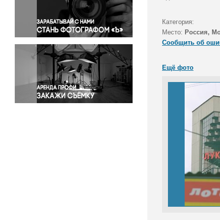
Правосудие
Происшествия и конфликты
Категория:
Религия
Место:
Россия, М
Сообщить об оши
Светская жизнь
Спорт
Ещё фото
Экология
Экономика и бизнес