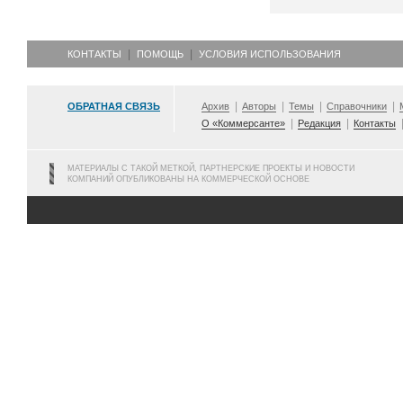
КОНТАКТЫ
ПОМОЩЬ
УСЛОВИЯ ИСПОЛЬЗОВАНИЯ
ОБРАТНАЯ СВЯЗЬ
Архив
Авторы
Темы
Справочники
О «Коммерсанте»
Редакция
Контакты
МАТЕРИАЛЫ С ТАКОЙ МЕТКОЙ, ПАРТНЕРСКИЕ ПРОЕКТЫ И НОВОСТИ
КОМПАНИЙ ОПУБЛИКОВАНЫ НА КОММЕРЧЕСКОЙ ОСНОВЕ