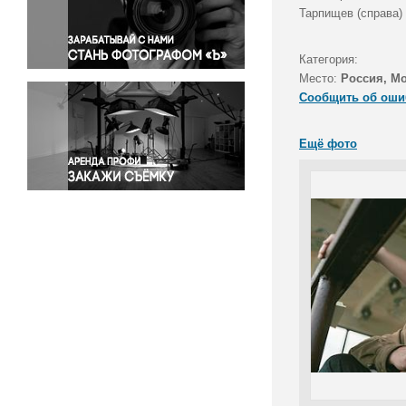
Правосудие
Тарпищев (справа)
Происшествия и конфликты
Религия
Категория:
Место:
Россия, М
Светская жизнь
Сообщить об оши
Спорт
Экология
Ещё фото
Экономика и бизнес