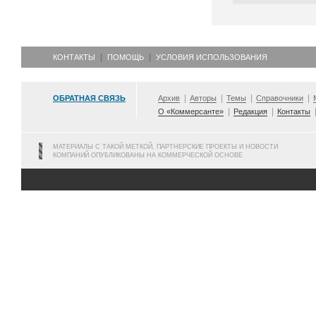
КОНТАКТЫ
ПОМОЩЬ
УСЛОВИЯ ИСПОЛЬЗОВАНИЯ
ОБРАТНАЯ СВЯЗЬ
Архив
Авторы
Темы
Справочники
О «Коммерсанте»
Редакция
Контакты
МАТЕРИАЛЫ С ТАКОЙ МЕТКОЙ, ПАРТНЕРСКИЕ ПРОЕКТЫ И НОВОСТИ
КОМПАНИЙ ОПУБЛИКОВАНЫ НА КОММЕРЧЕСКОЙ ОСНОВЕ