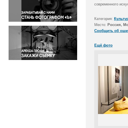
Правосудие
современного иск
Происшествия и конфликты
Религия
Категория:
Культу
Место:
Россия, М
Светская жизнь
Сообщить об оши
Спорт
Экология
Ещё фото
Экономика и бизнес