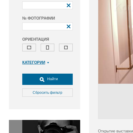
№ ФОТОГРАФИИ
ОРИЕНТАЦИЯ
КАТЕГОРИИ
Армия и ВПК
Досуг, туризм и отдых
Найти
Культура
Медицина
Сбросить фильтр
Наука
Образование
Общество
Окружающая среда
Политика
Открытие выставки