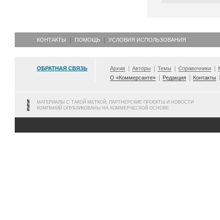
КОНТАКТЫ
ПОМОЩЬ
УСЛОВИЯ ИСПОЛЬЗОВАНИЯ
ОБРАТНАЯ СВЯЗЬ
Архив
Авторы
Темы
Справочники
О «Коммерсанте»
Редакция
Контакты
МАТЕРИАЛЫ С ТАКОЙ МЕТКОЙ, ПАРТНЕРСКИЕ ПРОЕКТЫ И НОВОСТИ
КОМПАНИЙ ОПУБЛИКОВАНЫ НА КОММЕРЧЕСКОЙ ОСНОВЕ