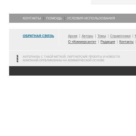
КОНТАКТЫ
ПОМОЩЬ
УСЛОВИЯ ИСПОЛЬЗОВАНИЯ
ОБРАТНАЯ СВЯЗЬ
Архив
Авторы
Темы
Справочники
О «Коммерсанте»
Редакция
Контакты
МАТЕРИАЛЫ С ТАКОЙ МЕТКОЙ, ПАРТНЕРСКИЕ ПРОЕКТЫ И НОВОСТИ
КОМПАНИЙ ОПУБЛИКОВАНЫ НА КОММЕРЧЕСКОЙ ОСНОВЕ