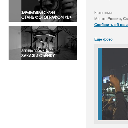
Правосудие
Происшествия и конфликты
Категория:
Религия
Место:
Россия, Са
Сообщить об оши
Светская жизнь
Спорт
Ещё фото
Экология
Экономика и бизнес