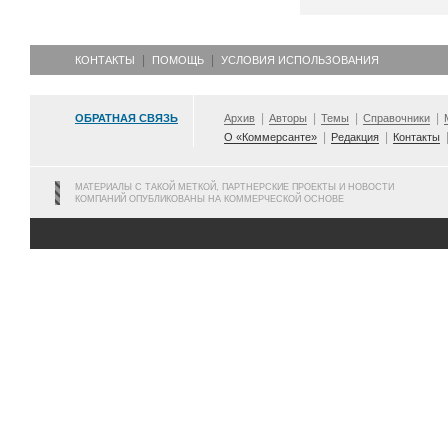
КОНТАКТЫ
ПОМОЩЬ
УСЛОВИЯ ИСПОЛЬЗОВАНИЯ
ОБРАТНАЯ СВЯЗЬ
Архив
Авторы
Темы
Справочники
О «Коммерсанте»
Редакция
Контакты
МАТЕРИАЛЫ С ТАКОЙ МЕТКОЙ, ПАРТНЕРСКИЕ ПРОЕКТЫ И НОВОСТИ
КОМПАНИЙ ОПУБЛИКОВАНЫ НА КОММЕРЧЕСКОЙ ОСНОВЕ