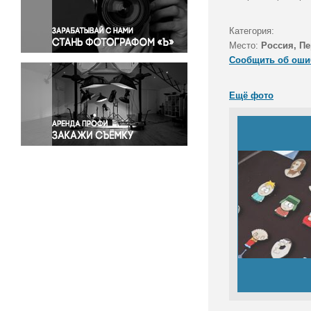
Правосудие
Происшествия и конфликты
Категория:
Религия
Место:
Россия, П
Сообщить об оши
Светская жизнь
Спорт
Ещё фото
Экология
Экономика и бизнес