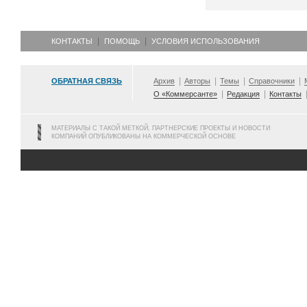
КОНТАКТЫ
ПОМОЩЬ
УСЛОВИЯ ИСПОЛЬЗОВАНИЯ
ОБРАТНАЯ СВЯЗЬ
Архив
Авторы
Темы
Справочники
О «Коммерсанте»
Редакция
Контакты
МАТЕРИАЛЫ С ТАКОЙ МЕТКОЙ, ПАРТНЕРСКИЕ ПРОЕКТЫ И НОВОСТИ
КОМПАНИЙ ОПУБЛИКОВАНЫ НА КОММЕРЧЕСКОЙ ОСНОВЕ