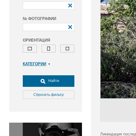
№ ФОТОГРАФИИ
ОРИЕНТАЦИЯ
КАТЕГОРИИ
Армия и ВПК
Досуг, туризм и отдых
Найти
Культура
Медицина
Сбросить фильтр
Наука
Образование
Общество
Окружающая среда
Политика
Ликвидация послед