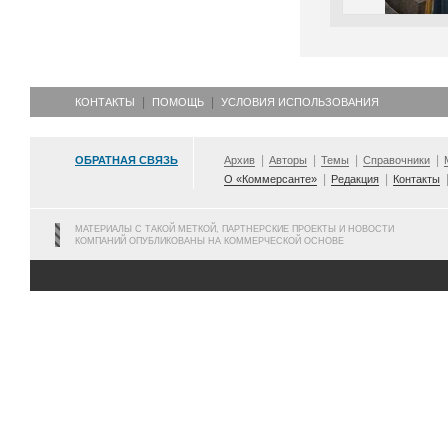
КОНТАКТЫ
ПОМОЩЬ
УСЛОВИЯ ИСПОЛЬЗОВАНИЯ
ОБРАТНАЯ СВЯЗЬ
Архив
Авторы
Темы
Справочники
О «Коммерсанте»
Редакция
Контакты
МАТЕРИАЛЫ С ТАКОЙ МЕТКОЙ, ПАРТНЕРСКИЕ ПРОЕКТЫ И НОВОСТИ
КОМПАНИЙ ОПУБЛИКОВАНЫ НА КОММЕРЧЕСКОЙ ОСНОВЕ