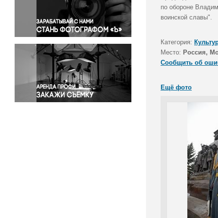
Правосудие
по обороне Владим
воинской славы".
Происшествия и конфликты
Религия
Категория:
Культу
Светская жизнь
Место:
Россия, М
Спорт
Сообщить об оши
Экология
Экономика и бизнес
Ещё фото