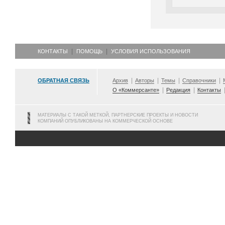
КОНТАКТЫ
ПОМОЩЬ
УСЛОВИЯ ИСПОЛЬЗОВАНИЯ
ОБРАТНАЯ СВЯЗЬ
Архив
Авторы
Темы
Справочники
О «Коммерсанте»
Редакция
Контакты
МАТЕРИАЛЫ С ТАКОЙ МЕТКОЙ, ПАРТНЕРСКИЕ ПРОЕКТЫ И НОВОСТИ
КОМПАНИЙ ОПУБЛИКОВАНЫ НА КОММЕРЧЕСКОЙ ОСНОВЕ