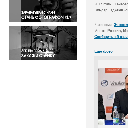
Правосудие
2017 году". Генер
Эльдар Гаджиев (с
Происшествия и конфликты
Религия
Категория:
Эконом
Светская жизнь
Место:
Россия, М
Спорт
Сообщить об оши
Экология
Экономика и бизнес
Ещё фото