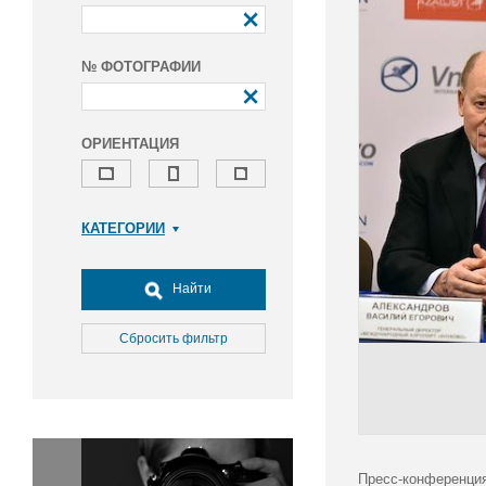
№ ФОТОГРАФИИ
ОРИЕНТАЦИЯ
КАТЕГОРИИ
Армия и ВПК
Досуг, туризм и отдых
Найти
Культура
Медицина
Сбросить фильтр
Наука
Образование
Общество
Окружающая среда
Политика
Пресс-конференция