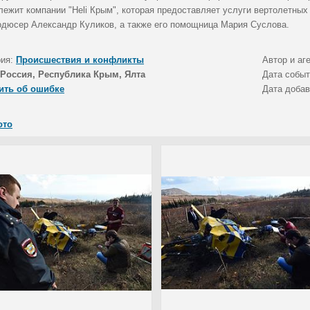
лежит компании "Heli Крым", которая предоставляет услуги вертолетных
одюсер Александр Куликов, а также его помощница Мария Суслова.
рия:
Происшествия и конфликты
Автор и аг
Россия, Республика Крым, Ялта
Дата собы
ить об ошибке
Дата доба
ото