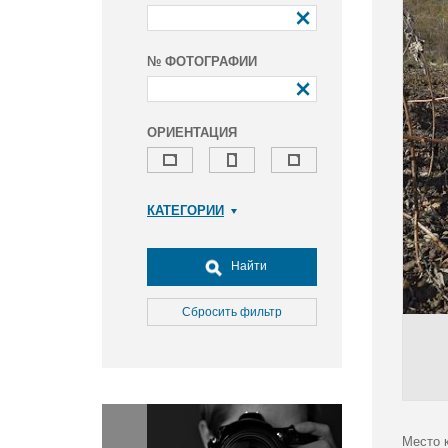
№ ФОТОГРАФИИ
ОРИЕНТАЦИЯ
КАТЕГОРИИ
Армия и ВПК
Досуг, туризм и отдых
Найти
Культура
Медицина
Сбросить фильтр
Наука
Образование
Общество
Окружающая среда
Политика
Место 