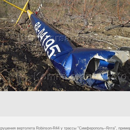
крушения вертолета Robinson-R44 у трассы "Симферополь–Ялта", пример