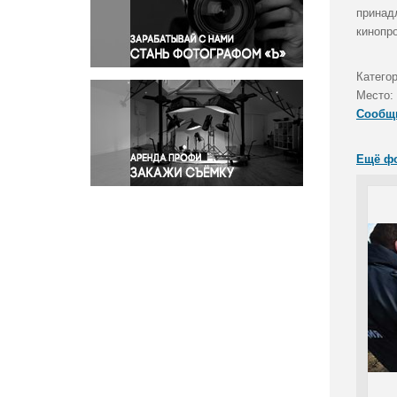
Правосудие
принад
кинопр
Происшествия и конфликты
Религия
Катего
Светская жизнь
Место:
Спорт
Сообщ
Экология
Экономика и бизнес
Ещё ф