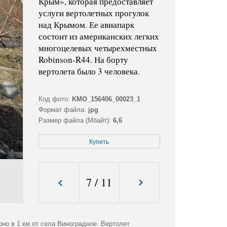
Крым», которая предоставляет
услуги вертолетных прогулок
над Крымом. Ее авиапарк
состоит из американских легких
многоцелевых четырехместных
Robinson-R44. На борту
вертолета было 3 человека.
Код фото:
KMO_156406_00023_1
Формат файла:
jpg
Размер файла (Мбайт):
6,6
Размер фото (пикс.):
4376x2968
Купить
7
/
11
но в 1 км от села Виноградное. Вертолет