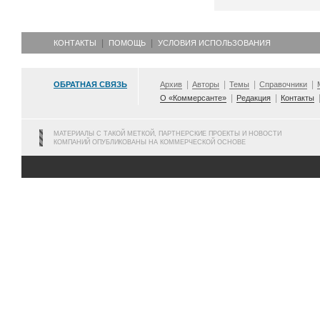
КОНТАКТЫ
ПОМОЩЬ
УСЛОВИЯ ИСПОЛЬЗОВАНИЯ
ОБРАТНАЯ СВЯЗЬ
Архив
Авторы
Темы
Справочники
О «Коммерсанте»
Редакция
Контакты
МАТЕРИАЛЫ С ТАКОЙ МЕТКОЙ, ПАРТНЕРСКИЕ ПРОЕКТЫ И НОВОСТИ
КОМПАНИЙ ОПУБЛИКОВАНЫ НА КОММЕРЧЕСКОЙ ОСНОВЕ