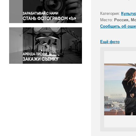
Правосудие
Происшествия и конфликты
Категория:
Культу
Религия
Место:
Россия, М
Сообщить об оши
Светская жизнь
Спорт
Ещё фото
Экология
Экономика и бизнес