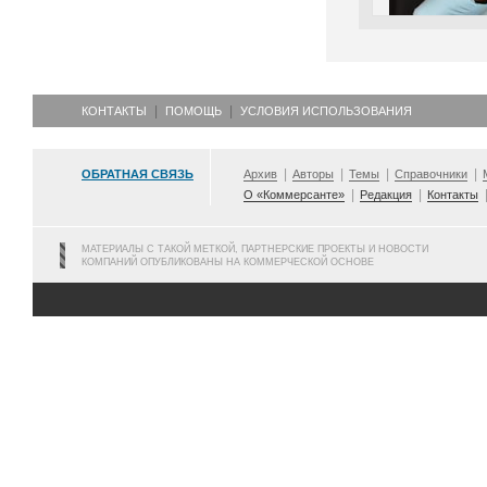
КОНТАКТЫ
ПОМОЩЬ
УСЛОВИЯ ИСПОЛЬЗОВАНИЯ
ОБРАТНАЯ СВЯЗЬ
Архив
Авторы
Темы
Справочники
О «Коммерсанте»
Редакция
Контакты
МАТЕРИАЛЫ С ТАКОЙ МЕТКОЙ, ПАРТНЕРСКИЕ ПРОЕКТЫ И НОВОСТИ
КОМПАНИЙ ОПУБЛИКОВАНЫ НА КОММЕРЧЕСКОЙ ОСНОВЕ