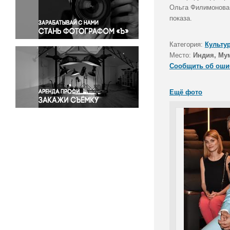
Правосудие
Ольга Филимонова,
показа.
Происшествия и конфликты
Религия
Категория:
Культу
Светская жизнь
Место:
Индия, Му
Спорт
Сообщить об оши
Экология
Экономика и бизнес
Ещё фото