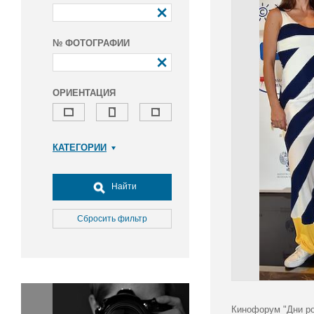
№ ФОТОГРАФИИ
ОРИЕНТАЦИЯ
КАТЕГОРИИ
Армия и ВПК
Досуг, туризм и отдых
Найти
Культура
Медицина
Сбросить фильтр
Наука
Образование
Общество
Окружающая среда
Политика
Кинофорум "Дни ро