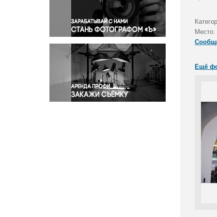
Правосудие
Происшествия и конфликты
Катего
Религия
Место:
Сообщ
Светская жизнь
Спорт
Ещё ф
Экология
Экономика и бизнес