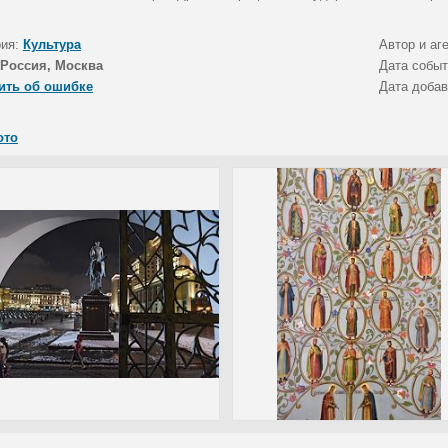
рия:
Культура
Автор и аг
Россия, Москва
Дата собы
ить об ошибке
Дата доба
ото