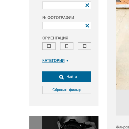
№ ФОТОГРАФИИ
ОРИЕНТАЦИЯ
КАТЕГОРИИ
Армия и ВПК
Досуг, туризм и отдых
Найти
Культура
Медицина
Сбросить фильтр
Наука
Образование
Общество
Окружающая среда
Политика
Жанров