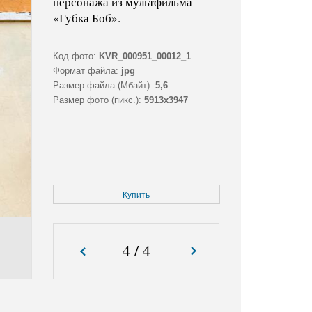
персонажа из мультфильма
«Губка Боб».
Код фото:
KVR_000951_00012_1
Формат файла:
jpg
Размер файла (Мбайт):
5,6
Размер фото (пикс.):
5913x3947
Купить
4
/
4