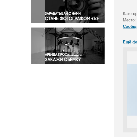
Правосудие
Происшествия и конфликты
Категор
Религия
Место:
Сообщ
Светская жизнь
Спорт
Ещё ф
Экология
Экономика и бизнес