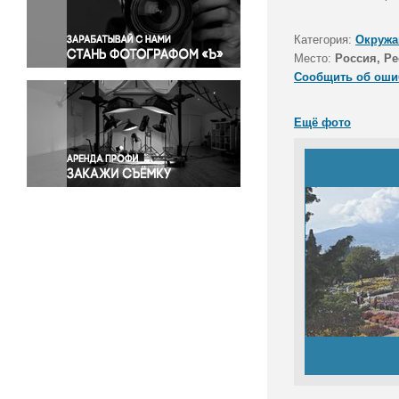
Правосудие
Происшествия и конфликты
Категория:
Окружа
Религия
Место:
Россия, Р
Сообщить об оши
Светская жизнь
Спорт
Ещё фото
Экология
Экономика и бизнес