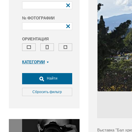
№ ФОТОГРАФИИ
ОРИЕНТАЦИЯ
КАТЕГОРИИ
Армия и ВПК
Досуг, туризм и отдых
Найти
Культура
Медицина
Сбросить фильтр
Наука
Образование
Общество
Окружающая среда
Политика
Выставка "Бал хри