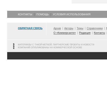
КОНТАКТЫ
ПОМОЩЬ
УСЛОВИЯ ИСПОЛЬЗОВАНИЯ
ОБРАТНАЯ СВЯЗЬ
Архив
Авторы
Темы
Справочники
О «Коммерсанте»
Редакция
Контакты
МАТЕРИАЛЫ С ТАКОЙ МЕТКОЙ, ПАРТНЕРСКИЕ ПРОЕКТЫ И НОВОСТИ
КОМПАНИЙ ОПУБЛИКОВАНЫ НА КОММЕРЧЕСКОЙ ОСНОВЕ