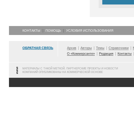
КОНТАКТЫ
ПОМОЩЬ
УСЛОВИЯ ИСПОЛЬЗОВАНИЯ
ОБРАТНАЯ СВЯЗЬ
Архив
Авторы
Темы
Справочники
О «Коммерсанте»
Редакция
Контакты
МАТЕРИАЛЫ С ТАКОЙ МЕТКОЙ, ПАРТНЕРСКИЕ ПРОЕКТЫ И НОВОСТИ
КОМПАНИЙ ОПУБЛИКОВАНЫ НА КОММЕРЧЕСКОЙ ОСНОВЕ