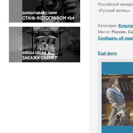
Правосудие
Российской импери
«Русский витязь».
Происшествия и конфликты
Религия
Категория:
Культу
Светская жизнь
Место:
Россия, Са
Спорт
Сообщить об оши
Экология
Экономика и бизнес
Ещё фото