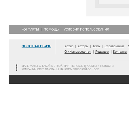
КОНТАКТЫ
ПОМОЩЬ
УСЛОВИЯ ИСПОЛЬЗОВАНИЯ
ОБРАТНАЯ СВЯЗЬ
Архив
Авторы
Темы
Справочники
О «Коммерсанте»
Редакция
Контакты
МАТЕРИАЛЫ С ТАКОЙ МЕТКОЙ, ПАРТНЕРСКИЕ ПРОЕКТЫ И НОВОСТИ
КОМПАНИЙ ОПУБЛИКОВАНЫ НА КОММЕРЧЕСКОЙ ОСНОВЕ