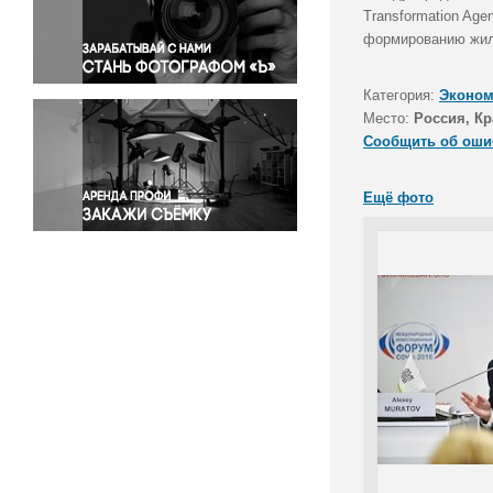
Правосудие
Transformation Age
формированию жил
Происшествия и конфликты
Религия
Категория:
Эконом
Светская жизнь
Место:
Россия, Кр
Спорт
Сообщить об оши
Экология
Экономика и бизнес
Ещё фото