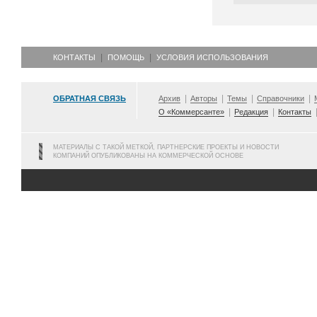
КОНТАКТЫ
ПОМОЩЬ
УСЛОВИЯ ИСПОЛЬЗОВАНИЯ
ОБРАТНАЯ СВЯЗЬ
Архив
Авторы
Темы
Справочники
О «Коммерсанте»
Редакция
Контакты
МАТЕРИАЛЫ С ТАКОЙ МЕТКОЙ, ПАРТНЕРСКИЕ ПРОЕКТЫ И НОВОСТИ
КОМПАНИЙ ОПУБЛИКОВАНЫ НА КОММЕРЧЕСКОЙ ОСНОВЕ