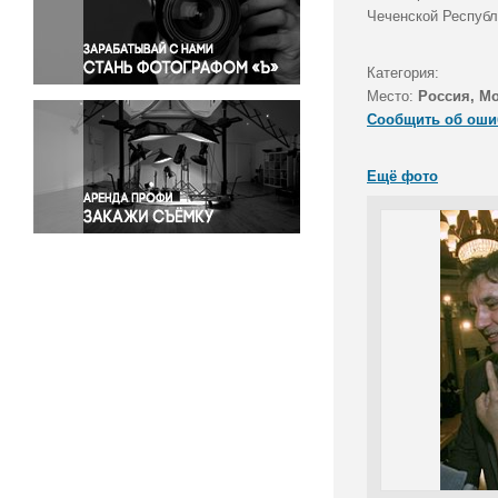
Правосудие
Чеченской Республ
Происшествия и конфликты
Религия
Категория:
Место:
Россия, М
Светская жизнь
Сообщить об оши
Спорт
Экология
Ещё фото
Экономика и бизнес