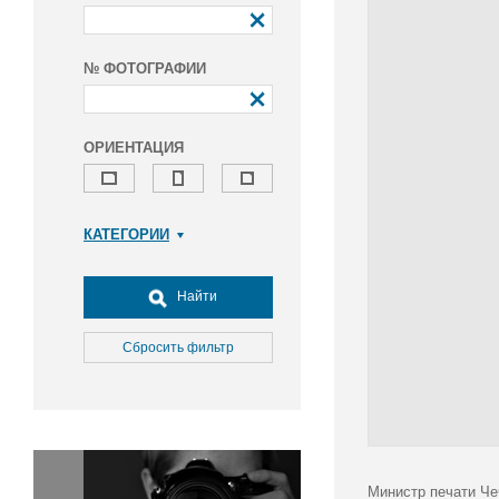
№ ФОТОГРАФИИ
ОРИЕНТАЦИЯ
КАТЕГОРИИ
Армия и ВПК
Досуг, туризм и отдых
Найти
Культура
Медицина
Сбросить фильтр
Наука
Образование
Общество
Окружающая среда
Политика
Министр печати Че