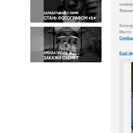
Правосудие
конфер
Франци
Происшествия и конфликты
Религия
Категор
Светская жизнь
Место:
Спорт
Сообщ
Экология
Экономика и бизнес
Ещё ф