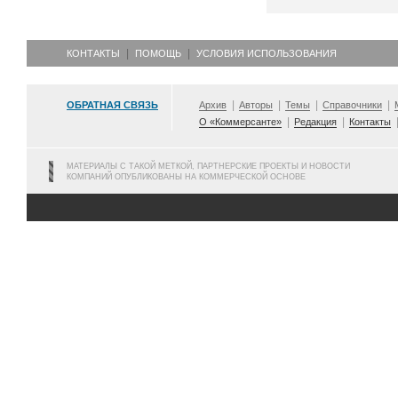
КОНТАКТЫ
ПОМОЩЬ
УСЛОВИЯ ИСПОЛЬЗОВАНИЯ
ОБРАТНАЯ СВЯЗЬ
Архив
Авторы
Темы
Справочники
О «Коммерсанте»
Редакция
Контакты
МАТЕРИАЛЫ С ТАКОЙ МЕТКОЙ, ПАРТНЕРСКИЕ ПРОЕКТЫ И НОВОСТИ
КОМПАНИЙ ОПУБЛИКОВАНЫ НА КОММЕРЧЕСКОЙ ОСНОВЕ