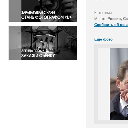
Правосудие
Происшествия и конфликты
Категория:
Религия
Место:
Россия, Са
Сообщить об оши
Светская жизнь
Спорт
Ещё фото
Экология
Экономика и бизнес