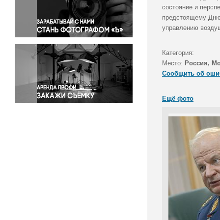
Правосудие
состояние и персп
предстоящему Дню 
Происшествия и конфликты
управлению возду
Религия
Светская жизнь
Категория:
Спорт
Место:
Россия, М
Экология
Сообщить об оши
Экономика и бизнес
Ещё фото