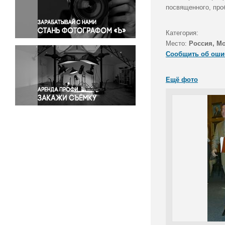
Правосудие
посвященного, про
Происшествия и конфликты
Религия
Категория:
Место:
Россия, М
Светская жизнь
Сообщить об оши
Спорт
Экология
Ещё фото
Экономика и бизнес