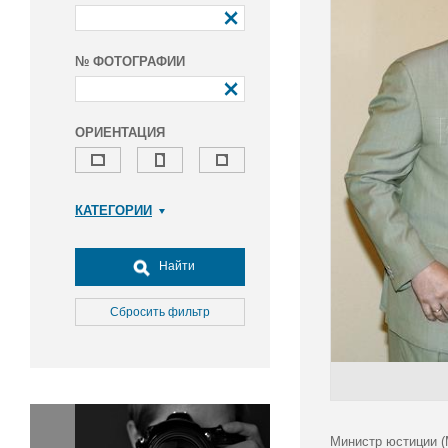
№ ФОТОГРАФИИ
ОРИЕНТАЦИЯ
КАТЕГОРИИ
Армия и ВПК
Досуг, туризм и отдых
Найти
Культура
Медицина
Сбросить фильтр
Наука
Образование
Общество
Окружающая среда
Политика
Министр юстиции (