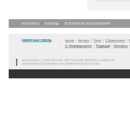
КОНТАКТЫ
ПОМОЩЬ
УСЛОВИЯ ИСПОЛЬЗОВАНИЯ
ОБРАТНАЯ СВЯЗЬ
Архив
Авторы
Темы
Справочники
О «Коммерсанте»
Редакция
Контакты
МАТЕРИАЛЫ С ТАКОЙ МЕТКОЙ, ПАРТНЕРСКИЕ ПРОЕКТЫ И НОВОСТИ
КОМПАНИЙ ОПУБЛИКОВАНЫ НА КОММЕРЧЕСКОЙ ОСНОВЕ