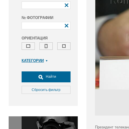
№ ФОТОГРАФИИ
ОРИЕНТАЦИЯ
КАТЕГОРИИ
Армия и ВПК
Досуг, туризм и отдых
Найти
Культура
Медицина
Сбросить фильтр
Наука
Образование
Общество
Окружающая среда
Политика
Президент телекан