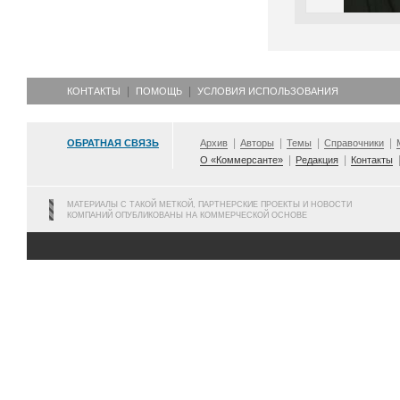
КОНТАКТЫ
ПОМОЩЬ
УСЛОВИЯ ИСПОЛЬЗОВАНИЯ
ОБРАТНАЯ СВЯЗЬ
Архив
Авторы
Темы
Справочники
О «Коммерсанте»
Редакция
Контакты
МАТЕРИАЛЫ С ТАКОЙ МЕТКОЙ, ПАРТНЕРСКИЕ ПРОЕКТЫ И НОВОСТИ
КОМПАНИЙ ОПУБЛИКОВАНЫ НА КОММЕРЧЕСКОЙ ОСНОВЕ