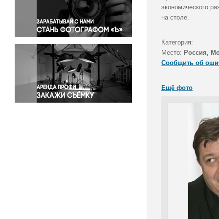
Правосудие
экономического ра
на столе.
Происшествия и конфликты
Религия
Категория:
Светская жизнь
Место:
Россия, М
Спорт
Сообщить об оши
Экология
Экономика и бизнес
Ещё фото