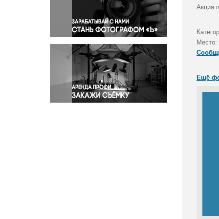
Правосудие
Акция 
Происшествия и конфликты
Религия
Категор
Место:
Светская жизнь
Сообщ
Спорт
Экология
Ещё ф
Экономика и бизнес