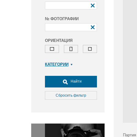
№ ФОТОГРАФИИ
ОРИЕНТАЦИЯ
КАТЕГОРИИ
Армия и ВПК
Досуг, туризм и отдых
Найти
Культура
Медицина
Сбросить фильтр
Наука
Образование
Общество
Окружающая среда
Политика
Партия