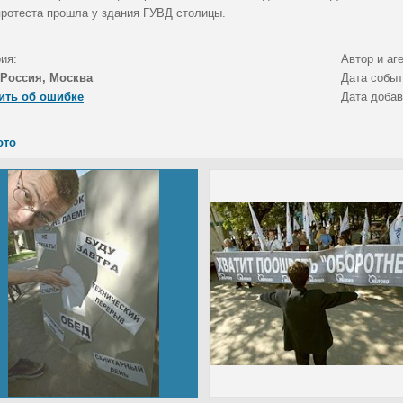
протеста прошла у здания ГУВД столицы.
ия:
Автор и аг
Россия, Москва
Дата собы
ить об ошибке
Дата доба
ото