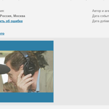
ия:
Автор и аг
Россия, Москва
Дата собы
ить об ошибке
Дата доба
ото