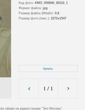
Код фото:
KMO_050846_00110_1
Формат файла:
jpg
Размер файла (Мбайт):
0,8
Размер фото (пикс.):
2272x1547
Купить
1
/
1
ом эфире на радиостанции "Эхо Москвы".