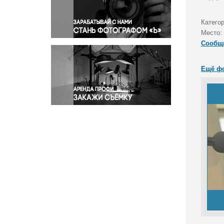
Правосудие
Происшествия и конфликты
Категор
Религия
Место:
Сообщ
Светская жизнь
Спорт
Ещё ф
Экология
Экономика и бизнес