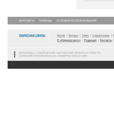
КОНТАКТЫ
ПОМОЩЬ
УСЛОВИЯ ИСПОЛЬЗОВАНИЯ
ОБРАТНАЯ СВЯЗЬ
Архив
Авторы
Темы
Справочники
О «Коммерсанте»
Редакция
Контакты
МАТЕРИАЛЫ С ТАКОЙ МЕТКОЙ, ПАРТНЕРСКИЕ ПРОЕКТЫ И НОВОСТИ
КОМПАНИЙ ОПУБЛИКОВАНЫ НА КОММЕРЧЕСКОЙ ОСНОВЕ