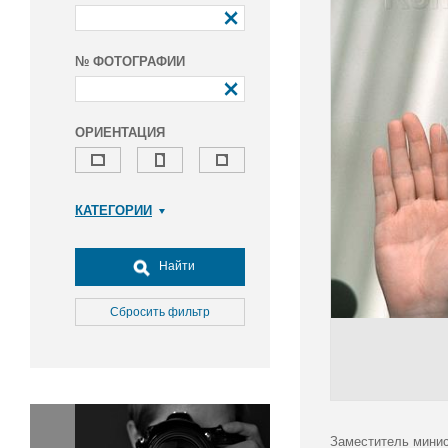
№ ФОТОГРАФИИ
ОРИЕНТАЦИЯ
КАТЕГОРИИ
Армия и ВПК
Досуг, туризм и отдых
Найти
Культура
Медицина
Сбросить фильтр
Наука
Образование
Общество
Окружающая среда
Политика
Заместитель минис