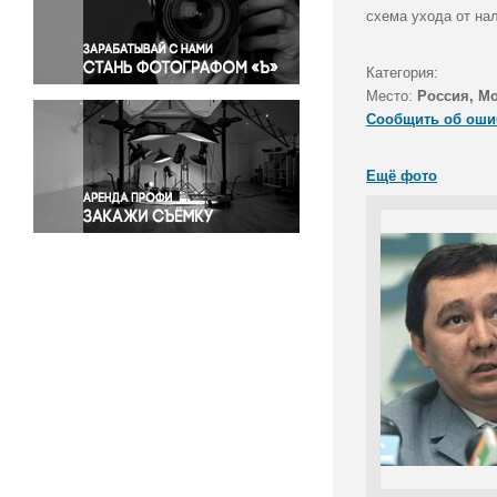
Правосудие
схема ухода от на
Происшествия и конфликты
Религия
Категория:
Место:
Россия, М
Светская жизнь
Сообщить об оши
Спорт
Экология
Ещё фото
Экономика и бизнес