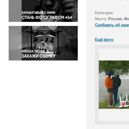
Правосудие
Происшествия и конфликты
Категория:
Религия
Место:
Россия, М
Сообщить об оши
Светская жизнь
Спорт
Ещё фото
Экология
Экономика и бизнес