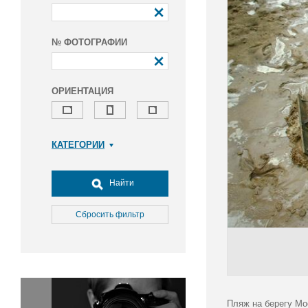
№ ФОТОГРАФИИ
ОРИЕНТАЦИЯ
КАТЕГОРИИ
Армия и ВПК
Досуг, туризм и отдых
Найти
Культура
Медицина
Сбросить фильтр
Наука
Образование
Общество
Окружающая среда
Политика
Пляж на берегу Мо