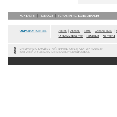
КОНТАКТЫ
ПОМОЩЬ
УСЛОВИЯ ИСПОЛЬЗОВАНИЯ
ОБРАТНАЯ СВЯЗЬ
Архив
Авторы
Темы
Справочники
О «Коммерсанте»
Редакция
Контакты
МАТЕРИАЛЫ С ТАКОЙ МЕТКОЙ, ПАРТНЕРСКИЕ ПРОЕКТЫ И НОВОСТИ
КОМПАНИЙ ОПУБЛИКОВАНЫ НА КОММЕРЧЕСКОЙ ОСНОВЕ