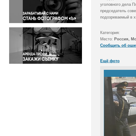
Правосудие
уголовного дела П
председатель сове
Происшествия и конфликты
подозреваемый в х
Религия
Светская жизнь
Категория:
Спорт
Место:
Россия, М
Экология
Сообщить об оши
Экономика и бизнес
Ещё фото