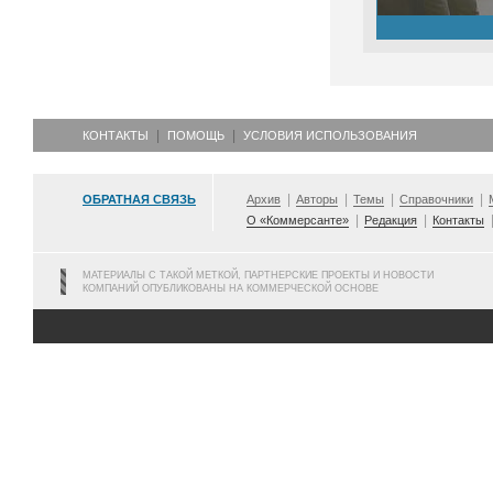
КОНТАКТЫ
ПОМОЩЬ
УСЛОВИЯ ИСПОЛЬЗОВАНИЯ
ОБРАТНАЯ СВЯЗЬ
Архив
Авторы
Темы
Справочники
О «Коммерсанте»
Редакция
Контакты
МАТЕРИАЛЫ С ТАКОЙ МЕТКОЙ, ПАРТНЕРСКИЕ ПРОЕКТЫ И НОВОСТИ
КОМПАНИЙ ОПУБЛИКОВАНЫ НА КОММЕРЧЕСКОЙ ОСНОВЕ