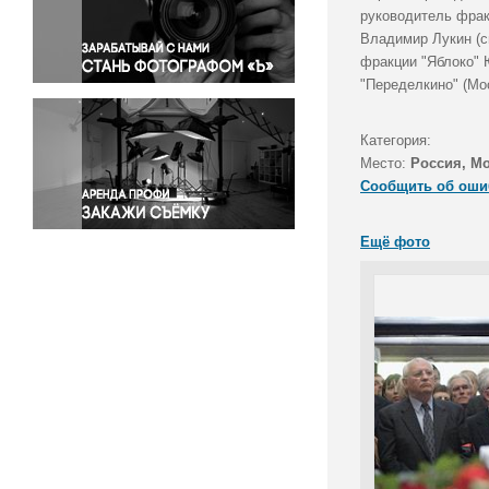
Правосудие
руководитель фрак
Владимир Лукин (с
Происшествия и конфликты
фракции "Яблоко" 
Религия
"Переделкино" (Мо
Светская жизнь
Спорт
Категория:
Экология
Место:
Россия, М
Экономика и бизнес
Сообщить об оши
Ещё фото