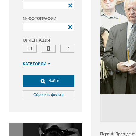
№ ФОТОГРАФИИ
ОРИЕНТАЦИЯ
КАТЕГОРИИ
Армия и ВПК
Досуг, туризм и отдых
Найти
Культура
Медицина
Сбросить фильтр
Наука
Образование
Общество
Окружающая среда
Политика
Первый Президент 