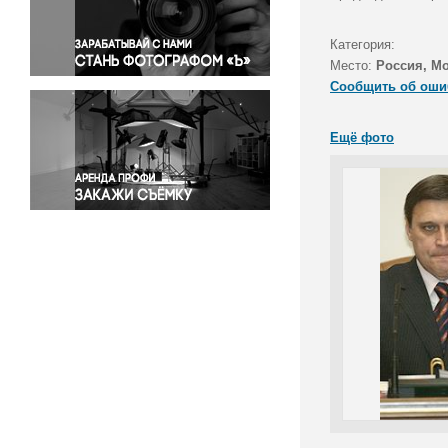
Правосудие
Происшествия и конфликты
Категория:
Религия
Место:
Россия, М
Сообщить об оши
Светская жизнь
Спорт
Ещё фото
Экология
Экономика и бизнес