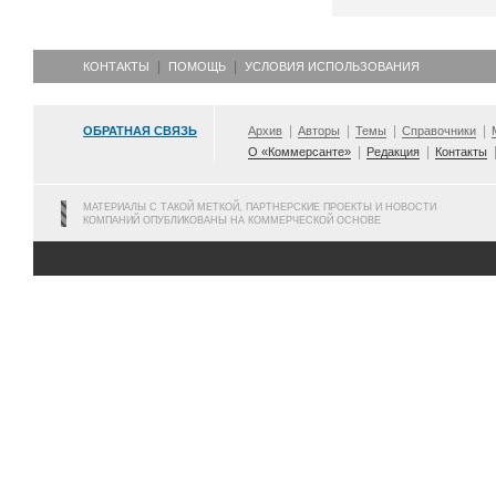
КОНТАКТЫ
ПОМОЩЬ
УСЛОВИЯ ИСПОЛЬЗОВАНИЯ
ОБРАТНАЯ СВЯЗЬ
Архив
Авторы
Темы
Справочники
О «Коммерсанте»
Редакция
Контакты
МАТЕРИАЛЫ С ТАКОЙ МЕТКОЙ, ПАРТНЕРСКИЕ ПРОЕКТЫ И НОВОСТИ
КОМПАНИЙ ОПУБЛИКОВАНЫ НА КОММЕРЧЕСКОЙ ОСНОВЕ