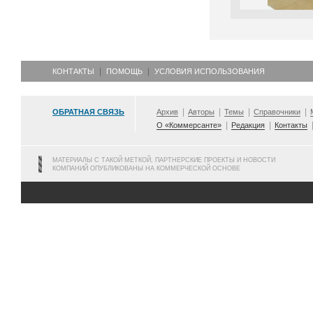
КОНТАКТЫ
ПОМОЩЬ
УСЛОВИЯ ИСПОЛЬЗОВАНИЯ
ОБРАТНАЯ СВЯЗЬ
Архив
Авторы
Темы
Справочники
О «Коммерсанте»
Редакция
Контакты
МАТЕРИАЛЫ С ТАКОЙ МЕТКОЙ, ПАРТНЕРСКИЕ ПРОЕКТЫ И НОВОСТИ
КОМПАНИЙ ОПУБЛИКОВАНЫ НА КОММЕРЧЕСКОЙ ОСНОВЕ