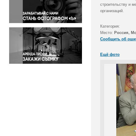
Правосудие
строительству и м
организаций.
Происшествия и конфликты
Религия
Категория:
Светская жизнь
Место:
Россия, М
Спорт
Сообщить об оши
Экология
Экономика и бизнес
Ещё фото