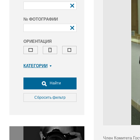
№ ФОТОГРАФИИ
ОРИЕНТАЦИЯ
КАТЕГОРИИ
Армия и ВПК
Досуг, туризм и отдых
Найти
Культура
Медицина
Сбросить фильтр
Наука
Образование
Общество
Окружающая среда
Политика
Член Комитета Гос