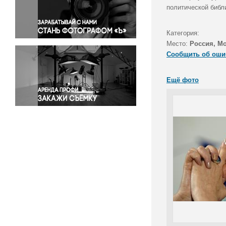
Правосудие
политической библ
Происшествия и конфликты
Религия
Категория:
Место:
Россия, М
Светская жизнь
Сообщить об оши
Спорт
Экология
Ещё фото
Экономика и бизнес