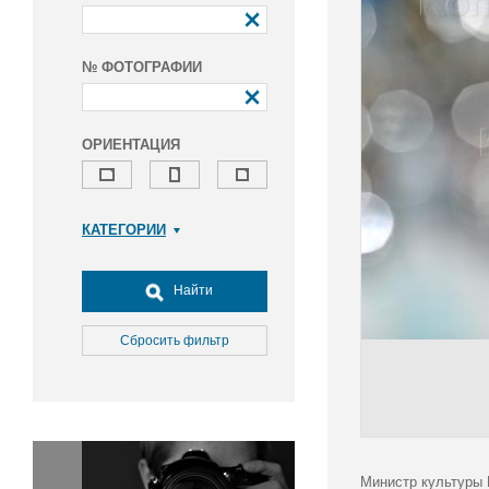
№ ФОТОГРАФИИ
ОРИЕНТАЦИЯ
КАТЕГОРИИ
Армия и ВПК
Досуг, туризм и отдых
Найти
Культура
Медицина
Сбросить фильтр
Наука
Образование
Общество
Окружающая среда
Политика
Министр культуры 