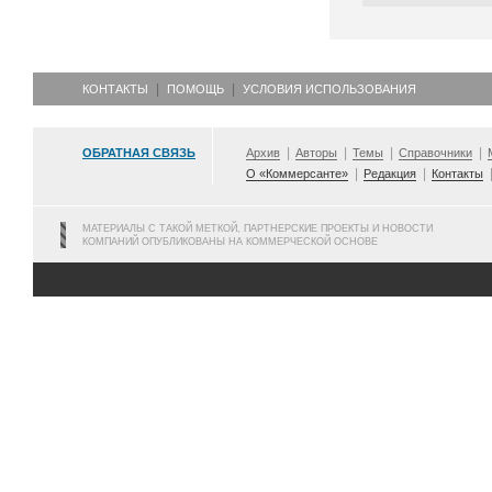
КОНТАКТЫ
ПОМОЩЬ
УСЛОВИЯ ИСПОЛЬЗОВАНИЯ
ОБРАТНАЯ СВЯЗЬ
Архив
Авторы
Темы
Справочники
О «Коммерсанте»
Редакция
Контакты
МАТЕРИАЛЫ С ТАКОЙ МЕТКОЙ, ПАРТНЕРСКИЕ ПРОЕКТЫ И НОВОСТИ
КОМПАНИЙ ОПУБЛИКОВАНЫ НА КОММЕРЧЕСКОЙ ОСНОВЕ