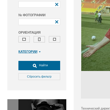
№ ФОТОГРАФИИ
ОРИЕНТАЦИЯ
КАТЕГОРИИ
Армия и ВПК
Досуг, туризм и отдых
Найти
Культура
Медицина
Сбросить фильтр
Наука
Образование
Общество
Окружающая среда
Политика
Технический дирек