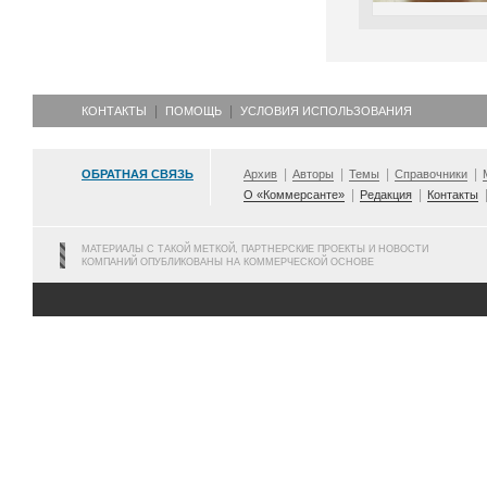
КОНТАКТЫ
ПОМОЩЬ
УСЛОВИЯ ИСПОЛЬЗОВАНИЯ
ОБРАТНАЯ СВЯЗЬ
Архив
Авторы
Темы
Справочники
О «Коммерсанте»
Редакция
Контакты
МАТЕРИАЛЫ С ТАКОЙ МЕТКОЙ, ПАРТНЕРСКИЕ ПРОЕКТЫ И НОВОСТИ
КОМПАНИЙ ОПУБЛИКОВАНЫ НА КОММЕРЧЕСКОЙ ОСНОВЕ