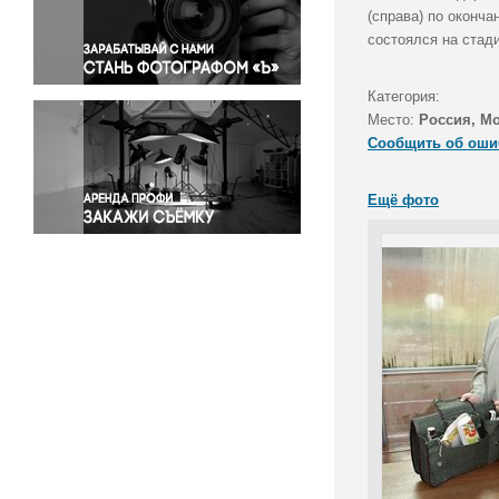
Правосудие
(справа) по оконч
состоялся на стад
Происшествия и конфликты
Религия
Категория:
Светская жизнь
Место:
Россия, М
Спорт
Сообщить об оши
Экология
Экономика и бизнес
Ещё фото