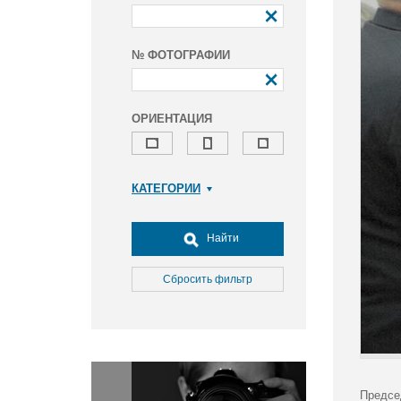
№ ФОТОГРАФИИ
ОРИЕНТАЦИЯ
КАТЕГОРИИ
Армия и ВПК
Досуг, туризм и отдых
Найти
Культура
Медицина
Сбросить фильтр
Наука
Образование
Общество
Окружающая среда
Политика
Предсе