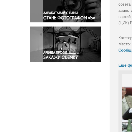
Правосудие
совета
замест
Происшествия и конфликты
партий
Религия
(ЦИК) Р
Светская жизнь
Спорт
Категор
Экология
Место:
Экономика и бизнес
Сообщ
Ещё ф