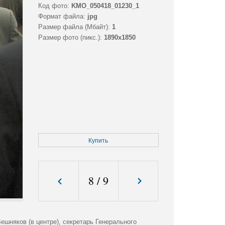
Код фото:
KMO_050418_01230_1
Формат файла:
jpg
Размер файла (Мбайт):
1
Размер фото (пикс.):
1890x1850
Купить
8
/
9
шняков (в центре), секретарь Генерального