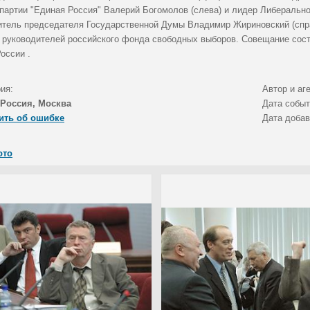
 партии "Единая Россия" Валерий Богомолов (слева) и лидер Либеральн
итель председателя Государственной Думы Владимир Жириновский (спр
, руководителей российского фонда свободных выборов. Совещание сос
оссии .
ия:
Автор и аг
Россия, Москва
Дата собы
ить об ошибке
Дата доба
ото