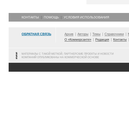
КОНТАКТЫ
ПОМОЩЬ
УСЛОВИЯ ИСПОЛЬЗОВАНИЯ
ОБРАТНАЯ СВЯЗЬ
Архив
Авторы
Темы
Справочники
О «Коммерсанте»
Редакция
Контакты
МАТЕРИАЛЫ С ТАКОЙ МЕТКОЙ, ПАРТНЕРСКИЕ ПРОЕКТЫ И НОВОСТИ
КОМПАНИЙ ОПУБЛИКОВАНЫ НА КОММЕРЧЕСКОЙ ОСНОВЕ