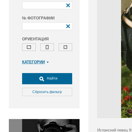
№ ФОТОГРАФИИ
ОРИЕНТАЦИЯ
КАТЕГОРИИ
Армия и ВПК
Досуг, туризм и отдых
Найти
Культура
Медицина
Сбросить фильтр
Наука
Образование
Общество
Окружающая среда
Политика
Испанский певец Х