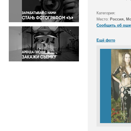
Правосудие
Происшествия и конфликты
Категория:
Религия
Место:
Россия, М
Сообщить об оши
Светская жизнь
Спорт
Ещё фото
Экология
Экономика и бизнес