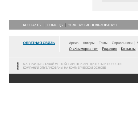
КОНТАКТЫ
ПОМОЩЬ
УСЛОВИЯ ИСПОЛЬЗОВАНИЯ
ОБРАТНАЯ СВЯЗЬ
Архив
Авторы
Темы
Справочники
О «Коммерсанте»
Редакция
Контакты
МАТЕРИАЛЫ С ТАКОЙ МЕТКОЙ, ПАРТНЕРСКИЕ ПРОЕКТЫ И НОВОСТИ
КОМПАНИЙ ОПУБЛИКОВАНЫ НА КОММЕРЧЕСКОЙ ОСНОВЕ