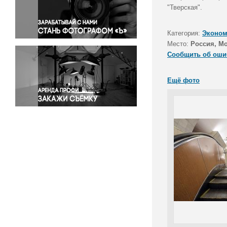
Правосудие
"Тверская".
Происшествия и конфликты
Религия
Категория:
Эконом
Место:
Россия, М
Светская жизнь
Сообщить об оши
Спорт
Экология
Ещё фото
Экономика и бизнес