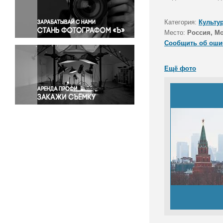
Правосудие
Происшествия и конфликты
Категория:
Культу
Религия
Место:
Россия, М
Сообщить об оши
Светская жизнь
Спорт
Ещё фото
Экология
Экономика и бизнес