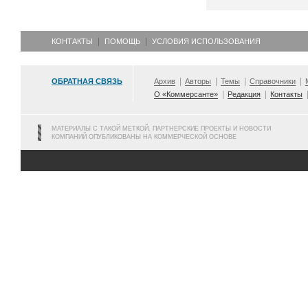
КОНТАКТЫ
ПОМОЩЬ
УСЛОВИЯ ИСПОЛЬЗОВАНИЯ
ОБРАТНАЯ СВЯЗЬ
Архив
Авторы
Темы
Справочники
О «Коммерсанте»
Редакция
Контакты
МАТЕРИАЛЫ С ТАКОЙ МЕТКОЙ, ПАРТНЕРСКИЕ ПРОЕКТЫ И НОВОСТИ
КОМПАНИЙ ОПУБЛИКОВАНЫ НА КОММЕРЧЕСКОЙ ОСНОВЕ