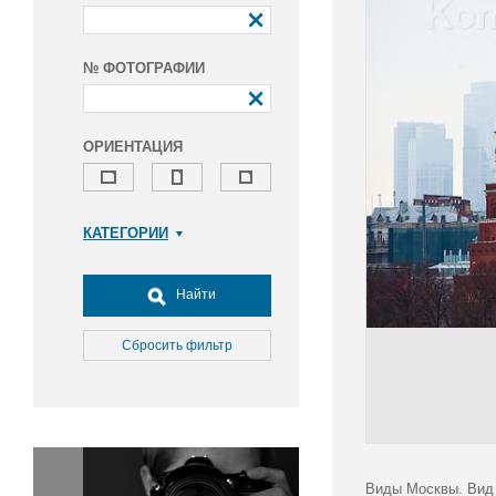
№ ФОТОГРАФИИ
ОРИЕНТАЦИЯ
КАТЕГОРИИ
Армия и ВПК
Досуг, туризм и отдых
Найти
Культура
Медицина
Сбросить фильтр
Наука
Образование
Общество
Окружающая среда
Политика
Виды Москвы. Вид 