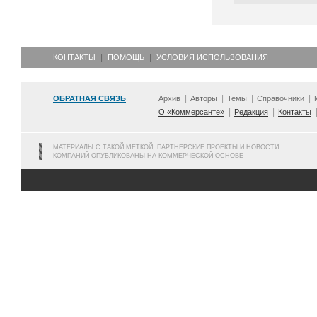
КОНТАКТЫ
ПОМОЩЬ
УСЛОВИЯ ИСПОЛЬЗОВАНИЯ
ОБРАТНАЯ СВЯЗЬ
Архив
Авторы
Темы
Справочники
О «Коммерсанте»
Редакция
Контакты
МАТЕРИАЛЫ С ТАКОЙ МЕТКОЙ, ПАРТНЕРСКИЕ ПРОЕКТЫ И НОВОСТИ
КОМПАНИЙ ОПУБЛИКОВАНЫ НА КОММЕРЧЕСКОЙ ОСНОВЕ