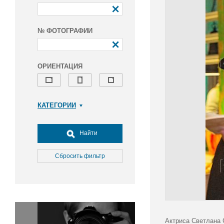
№ ФОТОГРАФИИ
ОРИЕНТАЦИЯ
КАТЕГОРИИ
Армия и ВПК
Досуг, туризм и отдых
Найти
Культура
Медицина
Сбросить фильтр
Наука
Образование
Общество
Окружающая среда
Политика
Актриса Светлана 