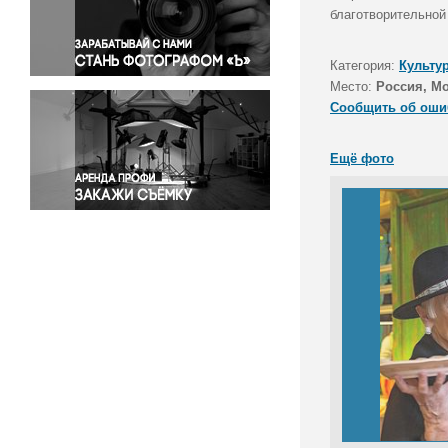
Правосудие
благотворительно
Происшествия и конфликты
Религия
Категория:
Культу
Место:
Россия, М
Светская жизнь
Сообщить об оши
Спорт
Экология
Ещё фото
Экономика и бизнес