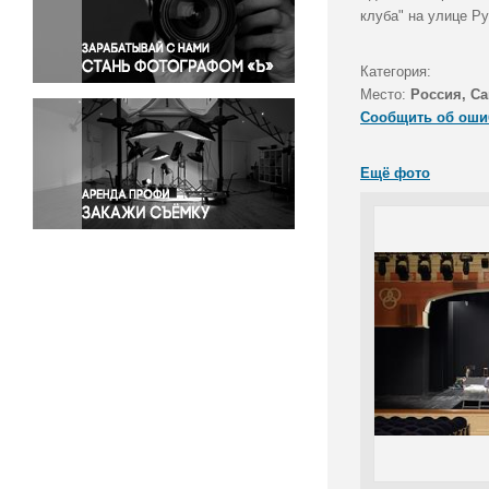
Правосудие
клуба" на улице Р
Происшествия и конфликты
Религия
Категория:
Место:
Россия, Са
Светская жизнь
Сообщить об оши
Спорт
Экология
Ещё фото
Экономика и бизнес