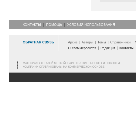
КОНТАКТЫ
ПОМОЩЬ
УСЛОВИЯ ИСПОЛЬЗОВАНИЯ
ОБРАТНАЯ СВЯЗЬ
Архив
Авторы
Темы
Справочники
О «Коммерсанте»
Редакция
Контакты
МАТЕРИАЛЫ С ТАКОЙ МЕТКОЙ, ПАРТНЕРСКИЕ ПРОЕКТЫ И НОВОСТИ
КОМПАНИЙ ОПУБЛИКОВАНЫ НА КОММЕРЧЕСКОЙ ОСНОВЕ