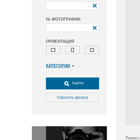
№ ФОТОГРАФИИ
ОРИЕНТАЦИЯ
КАТЕГОРИИ
Армия и ВПК
Досуг, туризм и отдых
Найти
Культура
Медицина
Сбросить фильтр
Наука
Образование
Общество
Окружающая среда
Политика
Режисс