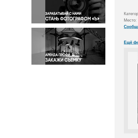
Правосудие
Происшествия и конфликты
Катего
Религия
Место:
Сообщ
Светская жизнь
Спорт
Ещё ф
Экология
Экономика и бизнес