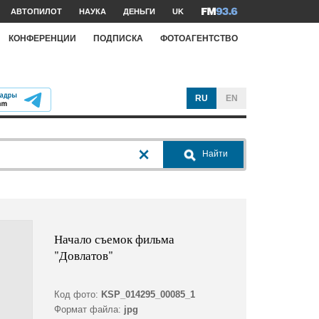
АВТОПИЛОТ
НАУКА
ДЕНЬГИ
UK
КОНФЕРЕНЦИИ
ПОДПИСКА
ФОТОАГЕНТСТВО
RU
EN
Найти
Начало съемок фильма
"Довлатов"
Код фото:
KSP_014295_00085_1
Формат файла:
jpg