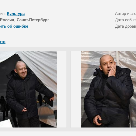
рия:
Культура
Автор и аг
Россия, Санкт-Петербург
Дата собы
ить об ошибке
Дата доба
ото