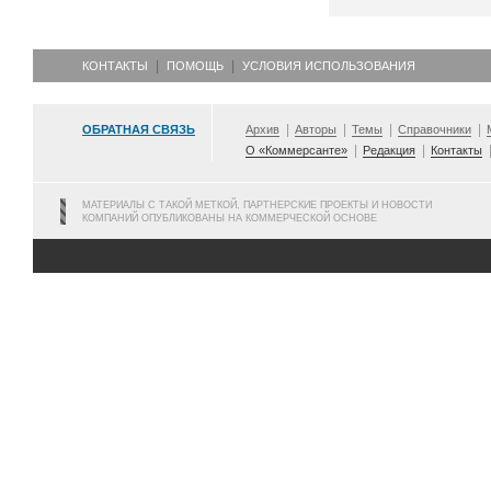
КОНТАКТЫ
ПОМОЩЬ
УСЛОВИЯ ИСПОЛЬЗОВАНИЯ
ОБРАТНАЯ СВЯЗЬ
Архив
Авторы
Темы
Справочники
О «Коммерсанте»
Редакция
Контакты
МАТЕРИАЛЫ С ТАКОЙ МЕТКОЙ, ПАРТНЕРСКИЕ ПРОЕКТЫ И НОВОСТИ
КОМПАНИЙ ОПУБЛИКОВАНЫ НА КОММЕРЧЕСКОЙ ОСНОВЕ