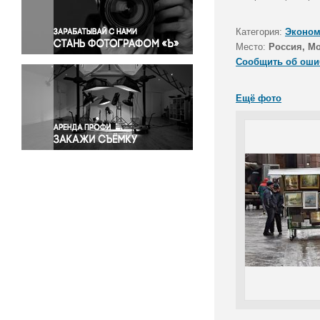
Правосудие
Происшествия и конфликты
Категория:
Эконом
Религия
Место:
Россия, М
Сообщить об оши
Светская жизнь
Спорт
Ещё фото
Экология
Экономика и бизнес