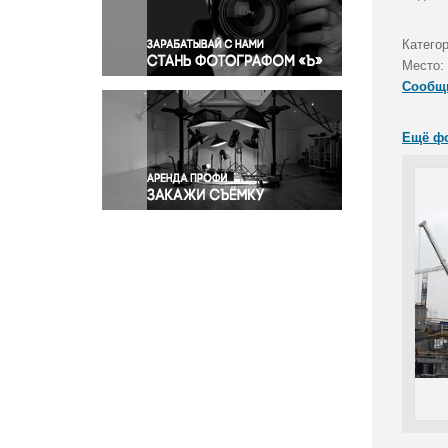
Правосудие
Происшествия и конфликты
Катего
Религия
Место:
Сообщ
Светская жизнь
Спорт
Ещё ф
Экология
Экономика и бизнес