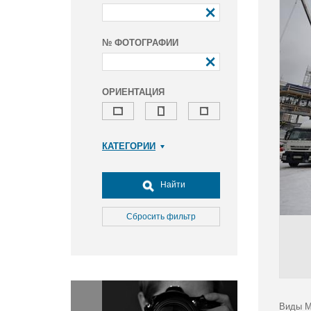
№ ФОТОГРАФИИ
ОРИЕНТАЦИЯ
КАТЕГОРИИ
Армия и ВПК
Досуг, туризм и отдых
Найти
Культура
Медицина
Сбросить фильтр
Наука
Образование
Общество
Окружающая среда
Политика
Виды М