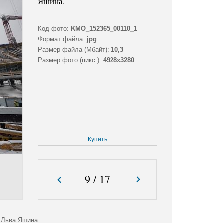
Яшина.
Код фото:
KMO_152365_00110_1
Формат файла:
jpg
Размер файла (Мбайт):
10,3
Размер фото (пикс.):
4928x3280
Купить
9
/
17
 Льва Яшина.