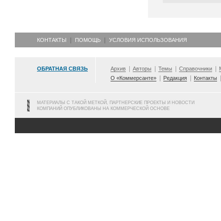
КОНТАКТЫ
ПОМОЩЬ
УСЛОВИЯ ИСПОЛЬЗОВАНИЯ
ОБРАТНАЯ СВЯЗЬ
Архив
Авторы
Темы
Справочники
О «Коммерсанте»
Редакция
Контакты
МАТЕРИАЛЫ С ТАКОЙ МЕТКОЙ, ПАРТНЕРСКИЕ ПРОЕКТЫ И НОВОСТИ
КОМПАНИЙ ОПУБЛИКОВАНЫ НА КОММЕРЧЕСКОЙ ОСНОВЕ