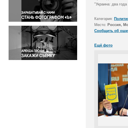
Правосудие
"Украина: два года
Происшествия и конфликты
Религия
Категория:
Полити
Место:
Россия, М
Светская жизнь
Сообщить об оши
Спорт
Экология
Ещё фото
Экономика и бизнес