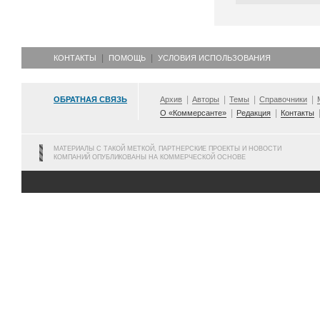
КОНТАКТЫ
ПОМОЩЬ
УСЛОВИЯ ИСПОЛЬЗОВАНИЯ
ОБРАТНАЯ СВЯЗЬ
Архив
Авторы
Темы
Справочники
О «Коммерсанте»
Редакция
Контакты
МАТЕРИАЛЫ С ТАКОЙ МЕТКОЙ, ПАРТНЕРСКИЕ ПРОЕКТЫ И НОВОСТИ
КОМПАНИЙ ОПУБЛИКОВАНЫ НА КОММЕРЧЕСКОЙ ОСНОВЕ