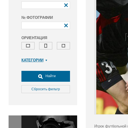
№ ФОТОГРАФИИ
ОРИЕНТАЦИЯ
КАТЕГОРИИ
Армия и ВПК
Досуг, туризм и отдых
Найти
Культура
Медицина
Сбросить фильтр
Наука
Образование
Общество
Окружающая среда
Политика
Игрок футбольной 