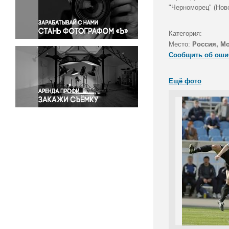
Правосудие
"Черноморец" (Нов
Происшествия и конфликты
Религия
Категория:
Место:
Россия, М
Светская жизнь
Сообщить об оши
Спорт
Экология
Ещё фото
Экономика и бизнес