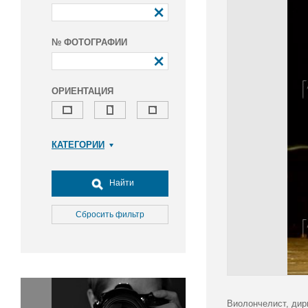
№ ФОТОГРАФИИ
ОРИЕНТАЦИЯ
КАТЕГОРИИ
Армия и ВПК
Досуг, туризм и отдых
Найти
Культура
Медицина
Сбросить фильтр
Наука
Образование
Общество
Окружающая среда
Политика
Виолончелист, дир