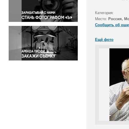
Правосудие
Происшествия и конфликты
Категория:
Религия
Место:
Россия, М
Сообщить об оши
Светская жизнь
Спорт
Ещё фото
Экология
Экономика и бизнес