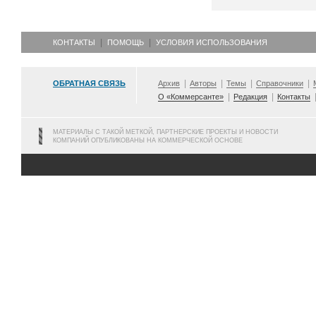
КОНТАКТЫ
ПОМОЩЬ
УСЛОВИЯ ИСПОЛЬЗОВАНИЯ
ОБРАТНАЯ СВЯЗЬ
Архив
Авторы
Темы
Справочники
О «Коммерсанте»
Редакция
Контакты
МАТЕРИАЛЫ С ТАКОЙ МЕТКОЙ, ПАРТНЕРСКИЕ ПРОЕКТЫ И НОВОСТИ
КОМПАНИЙ ОПУБЛИКОВАНЫ НА КОММЕРЧЕСКОЙ ОСНОВЕ