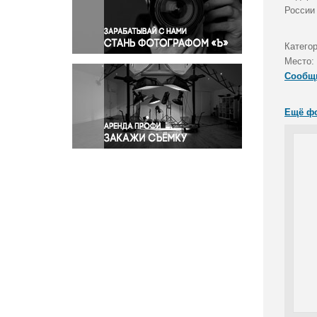
Правосудие
России
Происшествия и конфликты
Религия
Категор
Место:
Светская жизнь
Сообщ
Спорт
Экология
Ещё ф
Экономика и бизнес