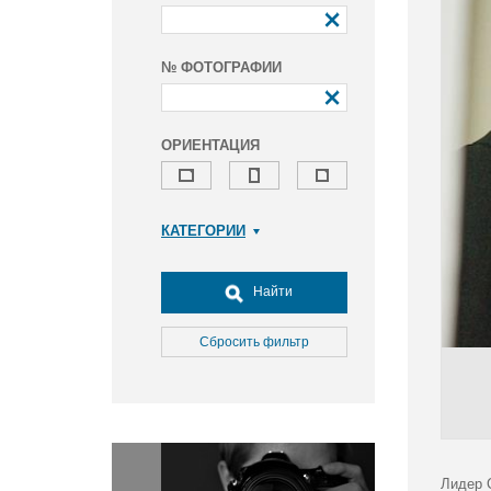
№ ФОТОГРАФИИ
ОРИЕНТАЦИЯ
КАТЕГОРИИ
Армия и ВПК
Досуг, туризм и отдых
Найти
Культура
Медицина
Сбросить фильтр
Наука
Образование
Общество
Окружающая среда
Политика
Лидер 