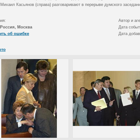
 Михаил Касьянов (справа) разговаривают в перерыве думского заседани
ия:
Автор и аг
Россия, Москва
Дата собы
ить об ошибке
Дата доба
ото