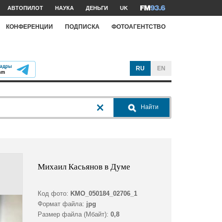
АВТОПИЛОТ
НАУКА
ДЕНЬГИ
UK
КОНФЕРЕНЦИИ
ПОДПИСКА
ФОТОАГЕНТСТВО
RU
EN
Найти
Михаил Касьянов в Думе
Код фото:
KMO_050184_02706_1
Формат файла:
jpg
Размер файла (Мбайт):
0,8