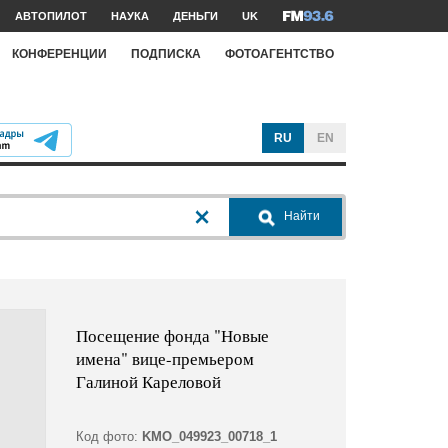
АВТОПИЛОТ
НАУКА
ДЕНЬГИ
UK
КОНФЕРЕНЦИИ
ПОДПИСКА
ФОТОАГЕНТСТВО
RU
EN
Найти
Посещение фонда "Новые
имена" вице-премьером
Галиной Кареловой
Код фото:
KMO_049923_00718_1