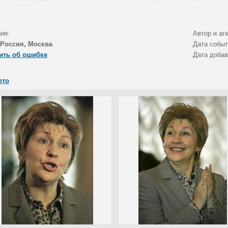
ия:
Автор и аг
Россия, Москва
Дата собы
ить об ошибке
Дата доба
ото