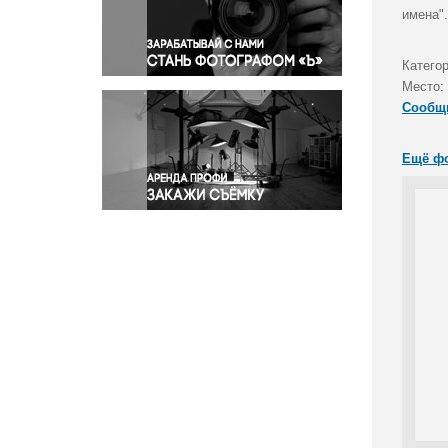
Правосудие
имена".
Происшествия и конфликты
Религия
Категор
Место:
Светская жизнь
Сообщ
Спорт
Экология
Ещё ф
Экономика и бизнес